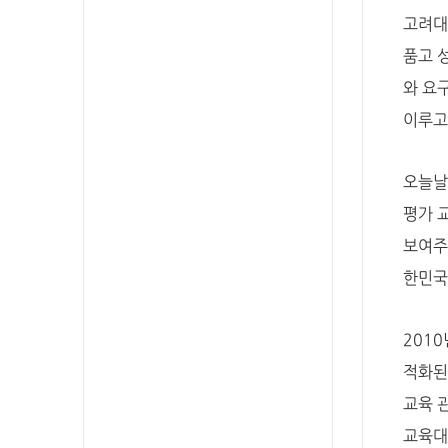
고려대
품고 
와 요
이루고
오늘날
평가 
보여주
한민국
201
적화된
교육 
교육대