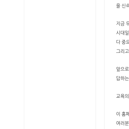
을 신
지금 
시대일
다 중
그리고
앞으로
답하는
교육의
이 홈
여러분