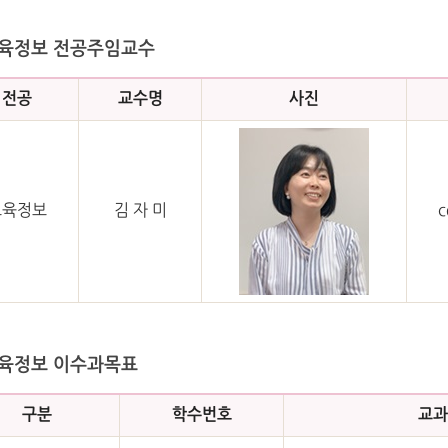
육정보 전공주임교수
전공
교수명
사진
교육정보
김 자 미
c
육정보 이수과목표
구분
학수번호
교과