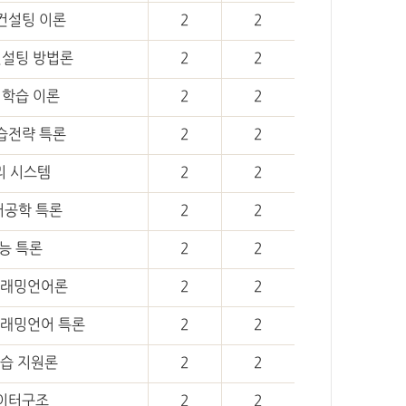
컨설팅 이론
2
2
컨설팅 방법론
2
2
 학습 이론
2
2
습전략 특론
2
2
리 시스템
2
2
공학 특론
2
2
능 특론
2
2
래밍언어론
2
2
래밍언어 특론
2
2
습 지원론
2
2
이터구조
2
2