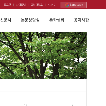
Language
로그인
사이트맵
고려대학교
KUPID
신문사
논문상담실
총학생회
공지사항