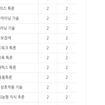
이스 특론
2
2
 마이닝 기술
2
2
러닝 기술
2
2
정보검색
2
2
워크 특론
2
2
육 특론
2
2
픽스 특론
2
2
응용특론
2
2
 상호작용 기술
2
2
지능형 지식 추론
2
2