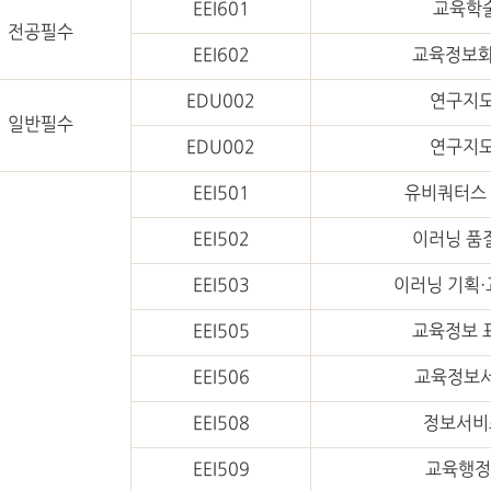
EEI601
교육학
전공필수
EEI602
교육정보화
EDU002
연구지도
일반필수
EDU002
연구지도
EEI501
유비쿼터스 
EEI502
이러닝 품
EEI503
이러닝 기획·
EEI505
교육정보 
EEI506
교육정보서
EEI508
정보서비
EEI509
교육행정