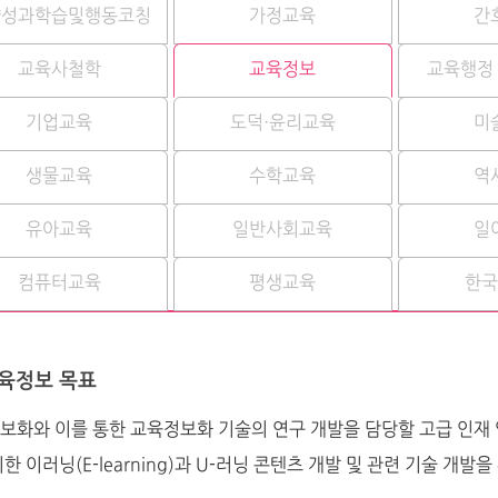
양성과학습및행동코칭
가정교육
간
교육사철학
교육정보
교육행정
기업교육
도덕·윤리교육
미
생물교육
수학교육
역
유아교육
일반사회교육
일
컴퓨터교육
평생교육
한
육정보 목표
보화와 이를 통한 교육정보화 기술의 연구 개발을 담당할 고급 인재 
한 이러닝(E-learning)과 U-러닝 콘텐츠 개발 및 관련 기술 개