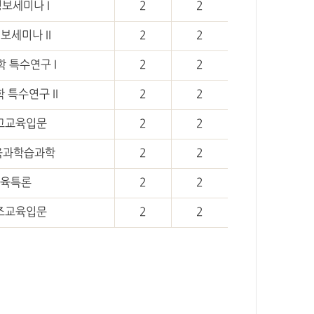
보세미나 I
2
2
세미나 II
2
2
 특수연구 I
2
2
특수연구 II
2
2
고교육입문
2
2
육과학습과학
2
2
육특론
2
2
조교육입문
2
2