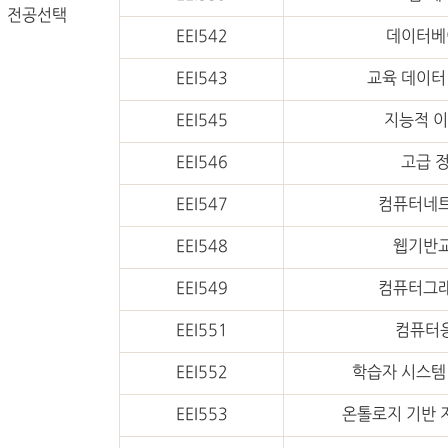
전공선택
EEI542
데이터베
EEI543
교육 데이터
EEI545
지능적 이
EEI546
고급 
EEI547
컴퓨터네트
EEI548
웹기반교
EEI549
컴퓨터그래
EEI551
컴퓨터
EEI552
학습자 시스템
EEI553
온톨로지 기반 