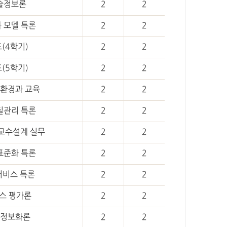
술정보론
2
2
 모델 특론
2
2
(4학기)
2
2
(5학기)
2
2
환경과 교육
2
2
질관리 특론
2
2
교수설계 실무
2
2
표준화 특론
2
2
비스 특론
2
2
스 평가론
2
2
정보화론
2
2