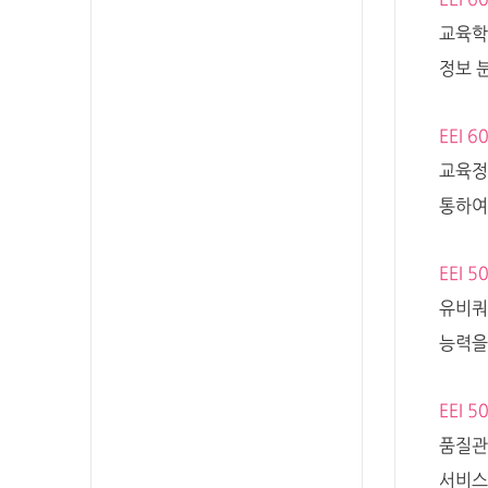
EEI 6
교육학
정보 
EEI 6
교육정
통하여
EEI 5
유비쿼
능력을
EEI 5
품질관
서비스