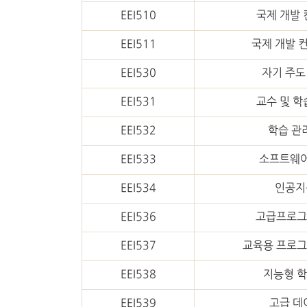
EEI510
국제 개발 
EEI511
국제 개발 
EEI530
자기 주도
EEI531
교수 및 학
EEI532
학습 관
EEI533
소프트웨어
EEI534
인공지
EEI536
고급프로그
EEI537
교육용 프로그
EEI538
지능형 학
EEI539
고급 데